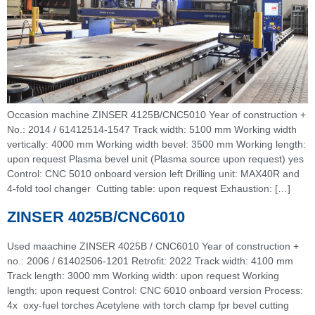
Occasion machine ZINSER 4125B/CNC5010 Year of construction +
No.: 2014 / 61412514-1547 Track width: 5100 mm Working width
vertically: 4000 mm Working width bevel: 3500 mm Working length:
upon request Plasma bevel unit (Plasma source upon request) yes
Control: CNC 5010 onboard version left Drilling unit: MAX40R and
4-fold tool changer Cutting table: upon request Exhaustion: […]
ZINSER 4025B/CNC6010
Used maachine ZINSER 4025B / CNC6010 Year of construction +
no.: 2006 / 61402506-1201 Retrofit: 2022 Track width: 4100 mm
Track length: 3000 mm Working width: upon request Working
length: upon request Control: CNC 6010 onboard version Process:
4x oxy-fuel torches Acetylene with torch clamp fpr bevel cutting