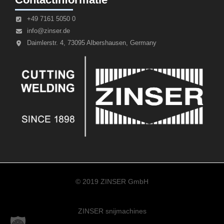
+49 7161 5050 0
info@zinser.de
Daimlerstr. 4, 73095 Albershausen, Germany
© 2019 ZINSER GmbH
ZINSER snijmachines