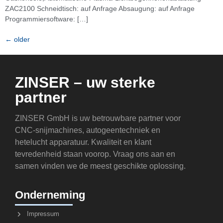
ZAC2100 Schneidtisch: auf Anfrage Absaugung: auf Anfrage
Programmiersoftware: […]
←
older
ZINSER – uw sterke
partner
ZINSER GmbH is uw betrouwbare partner voor
CNC-snijmachines, autogeentechniek en
hetelucht apparatuur. Kwaliteit en klant
tevredenheid staan voorop. Vraag ons aan en
samen vinden we de meest geschikte oplossing.
Onderneming
Impressum