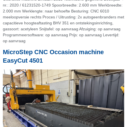
nr.: 2020 / 61231520-1749 Spoorbreedte: 2.600 mm Werkbreedte:
2.000 mm Werklengte: naar behoefte Besturing: CNC 6010
meeloopversie rechts Proces / Uitrusting: 2x autogeenbranders met
capacitieve hoogteaftasting BHV 351 en ontstekingsinrichting,
gassoort: acetyleen Snijtafel: op aanvraag Afzuiging: op aanvraag
Programmeer­software: op aanvraag Prijs: op aanvraag Levertijd:
op aanvraag
MicroStep CNC Occasion machine
EasyCut 4501