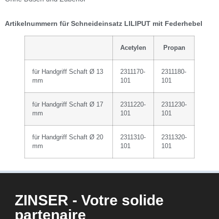
Artikelnummern für Schneideinsatz LILIPUT mit Federhebel
Acetylen
Propan
für Handgriff Schaft Ø 13
2311170-
2311180-
mm
101
101
für Handgriff Schaft Ø 17
2311220-
2311230-
mm
101
101
für Handgriff Schaft Ø 20
2311310-
2311320-
mm
101
101
ZINSER - Votre solide
partenaire