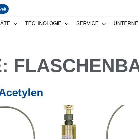
weit
RÄTE
TECHNOLOGIE
SERVICE
UNTERNE
E:
FLASCHENBA
 Acetylen