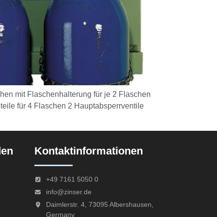
chen mit Flaschenhalterung für je 2 Flaschen
ile für 4 Flaschen 2 Hauptabsperrventile
den
Kontaktinformationen
+49 7161 5050 0
info@zinser.de
Daimlerstr. 4, 73095 Albershausen,
Germany