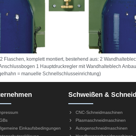
 x 2 Flaschen, komplett montiert, bestehend aus: 2 Wandhalteble
Anschlussbogen 1 Hauptdruckregler mit Wandhalteblech Anbaute
elhahn = manuelle Schnellschlusseinrichtung)
ternehmen
Schweißen & Schnei
mpressum
CNC-Schneidmaschinen
GBs
Plasmaschneidmaschinen
llgemeine Einkaufsbedingungen
Autogenschneidmaschinen
atenschutzerklärung
Handbrennschneidmaschinen