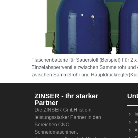
Flaschenbatterie für Sauerstoff (Beispiel) Für 2
Einzelabsperrventile zwischen Sammelrohr und 
zwischen Sammelrohr und Hauptdruckregler(Kug
ZINSER - Ihr starker
Un
Partner
Die ZINSER GmbH ist ein
I
leistungsstarker Partner in den
A
Bereichen CNC-
A
Schneidmaschinen,
D