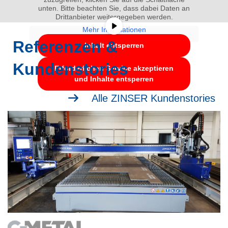
unten. Bitte beachten Sie, dass dabei Daten an
Drittanbieter weitergegeben werden.
Mehr Informationen
Referenzen &
Inhalt entsperren
Kundenstories
Erforderlichen Service akzeptieren
und Inhalte entsperren
Alle ZINSER Kundenstories