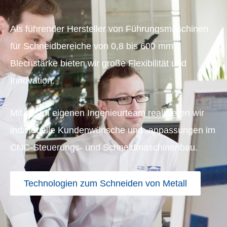
Als führender Hersteller von Führungsmaschinen
für Schneidbereiche von 0,8 bis 600 mm
Blechstärke bieten wir große Flexibilität und
Innovation.
Mit einem eigenen Ingenieurteam realisieren wir
individuelle Kundenwünsche und -anpassungen im
CNC-Steuerungs- und Schneidmaschinenbau.
Technologien zum Schneiden von Metall