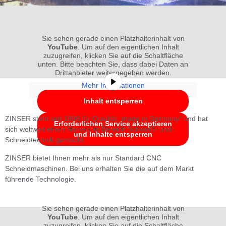
ZINSER Switch Bevel
ZINSER Switch Bevel
ZINSER Switch Bevel
Fertigungsanforderungen passen.
Fertigungsanforderungen passen.
Fertigungsanforderungen passen.
Portable CNC Schneidemaschine
Portable CNC Schneidemaschine
Portable CNC Schneidemaschine
Termin vereinbaren
Termin vereinbaren
Termin vereinbaren
Sie sehen gerade einen Platzhalterinhalt von
YouTube
. Um auf den eigentlichen Inhalt
zuzugreifen, klicken Sie auf die Schaltfläche
unten. Bitte beachten Sie, dass dabei Daten an
Drittanbieter weitergegeben werden.
Mehr Informationen
Inhalt entsperren
ZINSER steht seit 1898 für Qualität „made in Germany“ und hat
Erforderlichen Service akzeptieren
sich weltweit einen Namen im Bereich Schweiß- und
und Inhalte entsperren
Schneidtechnik gemacht.
ZINSER bietet Ihnen mehr als nur Standard CNC
Schneidmaschinen. Bei uns erhalten Sie die auf dem Markt
führende Technologie.
Sie sehen gerade einen Platzhalterinhalt von
YouTube
. Um auf den eigentlichen Inhalt
zuzugreifen, klicken Sie auf die Schaltfläche