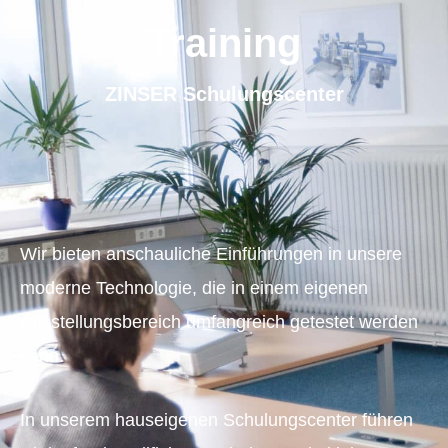
Training
ZINSER Schulungscenter
Wir bieten anschauliche Einführungen in unsere
moderne Technologie, die in einem eigenen
Ausstellungsbereich umfangreich getestet werden
kann.
In unserem hauseigenen Schulungscenter führen