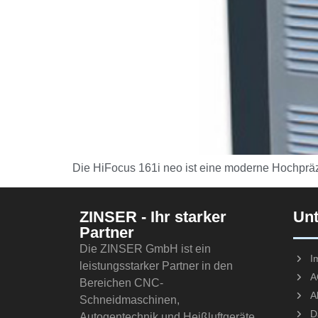
Die HiFocus 161i neo ist eine moderne Hochprä
ZINSER - Ihr starker
Un
Partner
Die ZINSER GmbH ist ein
I
leistungsstarker Partner in den
A
Bereichen CNC-
A
Schneidmaschinen,
D
Autogentechnik und Heißluftgeräte.