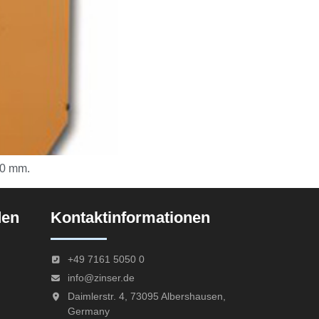
50 mm.
den
Kontaktinformationen
+49 7161 5050 0
info@zinser.de
Daimlerstr. 4, 73095 Albershausen,
Germany