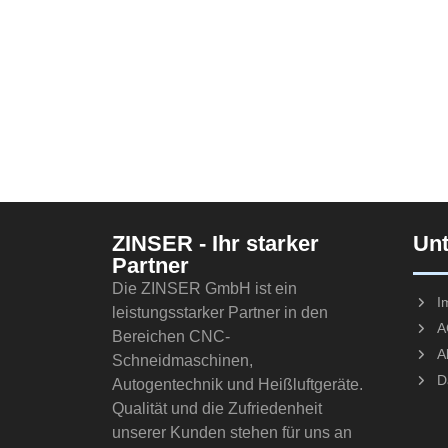
ZINSER - Ihr starker
Un
Partner
Die ZINSER GmbH ist ein
I
leistungsstarker Partner in den
A
Bereichen CNC-
A
Schneidmaschinen,
D
Autogentechnik und Heißluftgeräte.
Qualität und die Zufriedenheit
unserer Kunden stehen für uns an