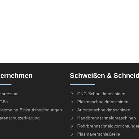
ternehmen
Schweißen & Schnei
mpressum
CNC-Schneidmaschinen
GBs
Plasmaschneidmaschinen
llgemeine Einkaufsbedingungen
Autogenschneidmaschinen
atenschutzerklärung
Handbrennschneidmaschinen
Rohrbrennschneidvorrichtunge
Plasmaverschleißteile