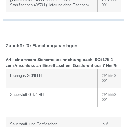
gummibereifte Räder Ø 300 mm für 2
2912000-
Stahlflaschen 40/50 I (Lieferung ohne Flaschen)
001
Zubehör für Flaschengasanlagen
Artikelnummern Sicherheitseinrichtung nach ISO5175-1
zum Anschluss an Einzelflaschen, Gasdurchfluss 7 Nm³/h:
Brenngas G 3/8 LH
2915540-
001
Sauerstoff G 1/4 RH
2915550-
001
Sauerstoff- und Gasflaschen
auf