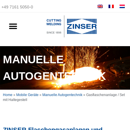
+49 7161 5050-0
MANUELLE
AUTOGENTECHNIK
Home
»
Mobile Geräte
»
Manuelle Autogentechnik
»
Gasflaschenanlage / Set
mit Haltegestell
ZINSER Flaschengasanlagen und