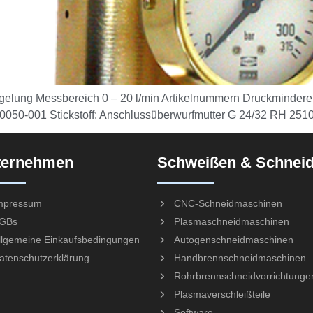
elung Messbereich 0 – 20 l/min Artikelnummern Druckmindere
10050-001 Stickstoff: Anschlussüberwurfmutter G 24/32 RH 25
ternehmen
Schweißen & Schnei
mpressum
CNC-Schneidmaschinen
GBs
Plasmaschneidmaschinen
llgemeine Einkaufsbedingungen
Autogenschneidmaschinen
atenschutzerklärung
Handbrennschneidmaschinen
Rohrbrennschneidvorrichtunge
Plasmaverschleißteile
Software