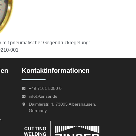
r mit pneumatischer Gegendruckregelung:
10210-001
den
Kontaktinformationen
+49 7161 5050 0
info@zinser.de
Daimlerstr. 4, 73095 Albershausen,
Germany
n