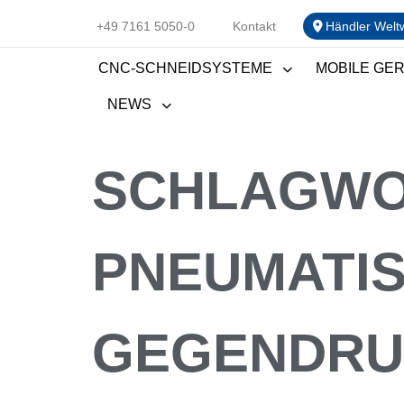
+49 7161 5050-0
Kontakt
Händler Welt
CNC-SCHNEIDSYSTEME
MOBILE GE
NEWS
SCHLAGWO
PNEUMATI
GEGENDRU