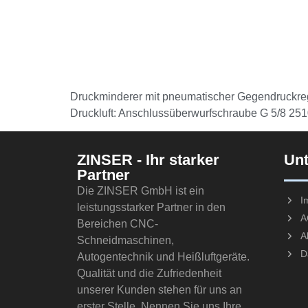
Druckminderer mit pneumatischer Gegendruckreg
Druckluft: Anschlussüberwurfschraube G 5/8 25
ZINSER - Ihr starker
Un
Partner
Die ZINSER GmbH ist ein
I
leistungsstarker Partner in den
A
Bereichen CNC-
A
Schneidmaschinen,
D
Autogentechnik und Heißluftgeräte.
Qualität und die Zufriedenheit
unserer Kunden stehen für uns an
erster Stelle. Nennen Sie uns Ihre