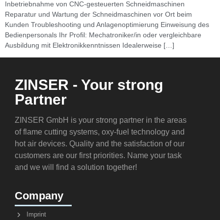
Inbetriebnahme von CNC-gesteuerten Schneidmaschinen
Reparatur und Wartung der Schneidmaschinen vor Ort beim
Kunden Troubleshooting und Anlagenoptimierung Einweisung des
Bedienpersonals Ihr Profil: Mechatroniker/in oder vergleichbare
Ausbildung mit Elektronikkenntnissen Idealerweise […]
ZINSER - Your strong
Partner
ZINSER GmbH is your strong partner in the areas
of flame cutting systems, oxy-fuel technology and
hot air devices. Quality and the satisfaction of our
customers are our first priorities. Name your task
and we will find a solution together!
Company
Imprint