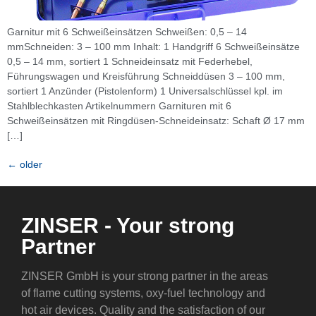
Garnitur mit 6 Schweißeinsätzen Schweißen: 0,5 – 14
mmSchneiden: 3 – 100 mm Inhalt: 1 Handgriff 6 Schweißeinsätze
0,5 – 14 mm, sortiert 1 Schneideinsatz mit Federhebel,
Führungswagen und Kreisführung Schneiddüsen 3 – 100 mm,
sortiert 1 Anzünder (Pistolenform) 1 Universalschlüssel kpl. im
Stahlblechkasten Artikelnummern Garnituren mit 6
Schweißeinsätzen mit Ringdüsen-Schneideinsatz: Schaft Ø 17 mm
[…]
←
older
ZINSER - Your strong
Partner
ZINSER GmbH is your strong partner in the areas
of flame cutting systems, oxy-fuel technology and
hot air devices. Quality and the satisfaction of our