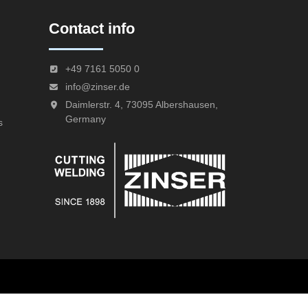
Contact info
+49 7161 5050 0
info@zinser.de
Daimlerstr. 4, 73095 Albershausen,
Germany
s