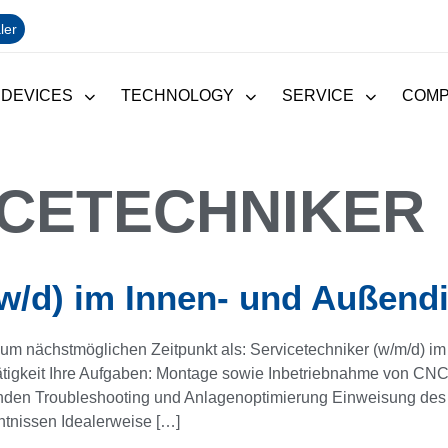
ler
 DEVICES
TECHNOLOGY
SERVICE
COM
ICETECHNIKER
/w/d) im Innen- und Außend
um nächstmöglichen Zeitpunkt als: Servicetechniker (w/m/d) i
isetätigkeit Ihre Aufgaben: Montage sowie Inbetriebnahme von 
den Troubleshooting und Anlagenoptimierung Einweisung des Be
ntnissen Idealerweise […]