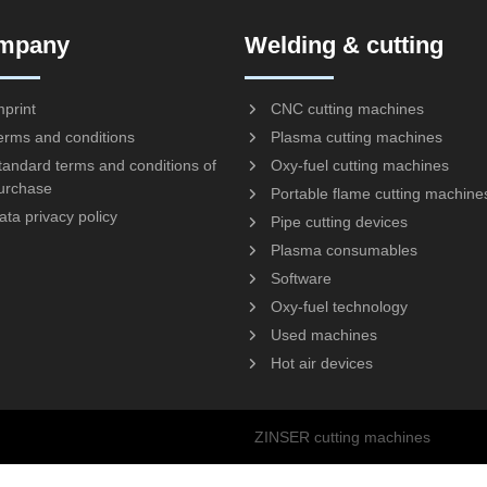
mpany
Welding & cutting
mprint
CNC cutting machines
erms and conditions
Plasma cutting machines
tandard terms and conditions of
Oxy-fuel cutting machines
urchase
Portable flame cutting machine
ata privacy policy
Pipe cutting devices
Plasma consumables
Software
Oxy-fuel technology
Used machines
Hot air devices
ZINSER cutting machines