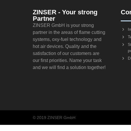
ZINSER - Your strong
Co
Partner
ZINSER GmbH is your strong
I
partner in the areas of flame cutting
T
systems, oxy-fuel technology and
S
hot air devices. Quality and the
p
satisfaction of our customers are
D
our first priorities. Name your task
and we will find a solution together!
© 2019 ZINSER GmbH