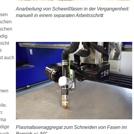
Anarbeitung von Schweißfasen in der Vergangenheit:
asen
manuell in einem separaten Arbeitsschritt
ischen
ischen
ndig
nicht
t
st auch
hmen
ile.
n:
rma
dige
Plasmafasenaggregat zum Schneiden von Fasen im
auch
Bereich +/- 50°